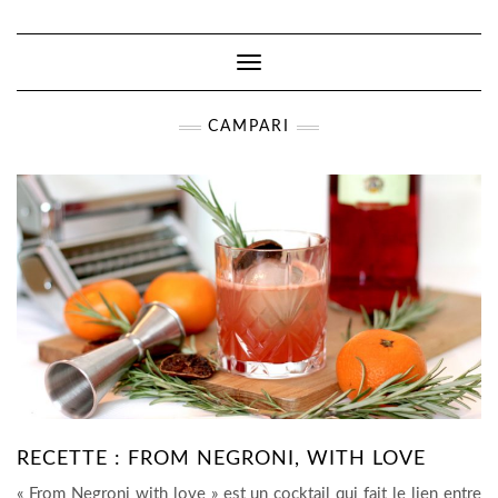
Toggle
Navigation
CAMPARI
RECETTE : FROM NEGRONI, WITH LOVE
« From Negroni with love » est un cocktail qui fait le lien entre