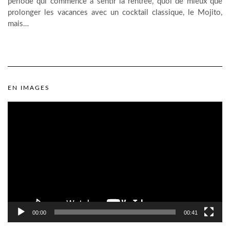
période qui commence à sentir la rentrée, quoi de mieux que
prolonger les vacances avec un cocktail classique, le Mojito,
mais…
EN IMAGES
Lecteur
vidéo
00:00
00:41