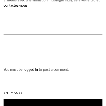
visiteurs avec une animation mixologie intégrée à votre projet,
contactez-nous
!
You must be
logged in
to post a comment.
EN IMAGES
Lecteur